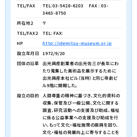
TEL/FAX
TEL:03-5428-6203
FAX : 03-
3463-8750
所在地２
〒
TEL/FAX２
TEL: FAX:
HP
http://idemitsu-museum.or.jp
設立年月日
1972/9/20
団体の沿革
出光興産創業者の出光佐三が長年にわ
たり蒐集した美術品を展示するために
出光興産本社ビル（当時）と同じ帝劇ビ
ル9階に開館した。
設立の目的
人間尊重の精神に基づき、文化的資料の
収集、保管及び一般公開、文化に関する
調査、研究活動への支援及び助成、福祉
に係る公益事業への支援及び助成を行
い、もって文化・福祉施策の振興を図り、
文化・福祉の発展向上に寄与することを