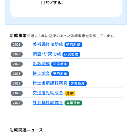
目的とする。
助成事業
※過去１年に登録のあった助成事業を掲載しています。
美術品修復助成
2025
研究助成
調査・研究助成
2025
研究助成
出版助成
2025
研究助成
博士論文
2025
研究助成
博士後期課程研究
2025
研究助成
交通遺児助成金
2025
奨学
社会福祉助成金
2025
事業活動
助成関連ニュース