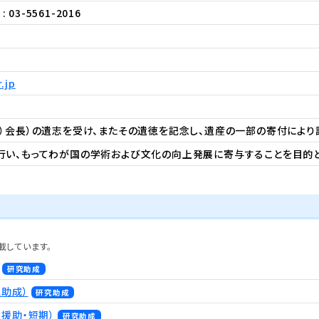
: 03-5561-2016
.jp
）会長）の遺志を受け、またその遺徳を記念し、遺産の一部の寄付により
行い、もってわが国の学術および文化の向上発展に寄与することを目的と
載しています。
研究助成
究助成）
研究助成
援助・短期）
研究助成