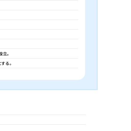
設立。
する。