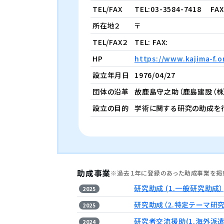
TEL/FAX
TEL:03-3584-7418
FAX 
所在地２
〒
TEL/FAX２
TEL: FAX:
HP
https://www.kajima-f.or
設立年月日
1976/04/27
団体の沿革
故鹿島守之助（鹿島建設（株
設立の目的
学術に関する研究の助成を
助成事業
※過去１年に登録のあった助成事業を掲
研究助成 (1.一般研究助成）
2025
研究助成（2.特定テーマ研
2025
研究者交流援助(1.海外派遣
2024