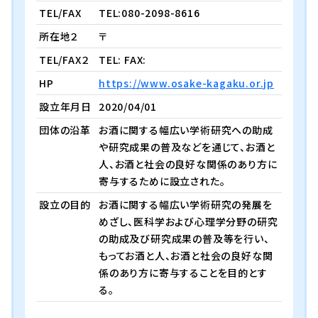
TEL/FAX
TEL:080-2098-8616
所在地２
〒
TEL/FAX２
TEL: FAX:
HP
https://www.osake-kagaku.or.jp
設立年月日
2020/04/01
団体の沿革
お酒に関する幅広い学術研究への助成
や研究成果の普及などを通じて、お酒と
人、お酒と社会の良好な関係のあり方に
寄与するために設立された。
設立の目的
お酒に関する幅広い学術研究の発展を
めざし、医科学および心理学分野の研究
の助成及び研究成果の普及等を行い、
もってお酒と人、お酒と社会の良好な関
係のあり方に寄与することを目的とす
る。