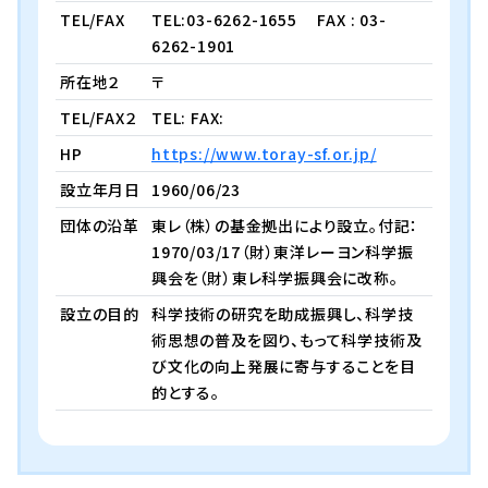
TEL/FAX
TEL:03-6262-1655
FAX : 03-
6262-1901
所在地２
〒
TEL/FAX２
TEL: FAX:
HP
https://www.toray-sf.or.jp/
設立年月日
1960/06/23
団体の沿革
東レ（株）の基金拠出により設立。付記：
1970/03/17（財）東洋レーヨン科学振
興会を（財）東レ科学振興会に改称。
設立の目的
科学技術の研究を助成振興し、科学技
術思想の普及を図り、もって科学技術及
び文化の向上発展に寄与することを目
的とする。