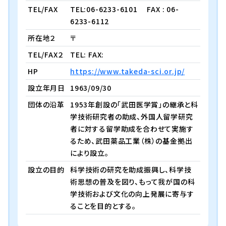
TEL/FAX
TEL:06-6233-6101
FAX : 06-
6233-6112
所在地２
〒
TEL/FAX２
TEL: FAX:
HP
https://www.takeda-sci.or.jp/
設立年月日
1963/09/30
団体の沿革
1953年創設の「武田医学賞」の継承と科
学技術研究者の助成、外国人留学研究
者に対する留学助成を合わせて実施す
るため、武田薬品工業（株）の基金拠出
により設立。
設立の目的
科学技術の研究を助成振興し、科学技
術思想の普及を図り、もって我が国の科
学技術および文化の向上発展に寄与す
ることを目的とする。