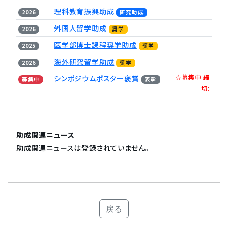
理科教育振興助成
2026
研究助成
外国人留学助成
2026
奨学
医学部博士課程奨学助成
2025
奨学
海外研究留学助成
2026
奨学
☆募集中 締
シンポジウムポスター褒賞
募集中
表彰
切:
助成関連ニュース
助成関連ニュースは登録されていません。
戻る