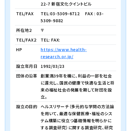
22-7 新宿文化クイントビル
TEL/FAX
TEL:03-5309-6712
FAX : 03-
5309-9882
所在地２
〒
TEL/FAX２
TEL: FAX:
HP
https://www.health-
research.or.jp/
設立年月日
1992/03/23
団体の沿革
創業満39年を機に、利益の一部を社会
に還元し、国民の健康で快適な生活と将
来の福祉社会の発展を期して財団を設
立。
設立の目的
ヘルスリサーチ（多元的な学問の方法論
を用いて、最適な保健医療・福祉のシス
テム構築に役立つ基礎情報を明らかに
する調査研究）に関する調査研究、研究