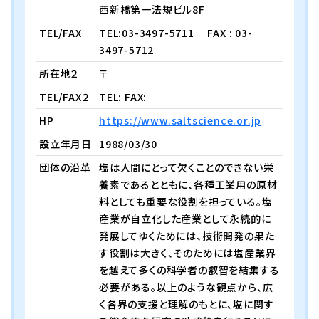
西新橋第一法規ビル8F
TEL/FAX
TEL:03-3497-5711
FAX : 03-
3497-5712
所在地２
〒
TEL/FAX２
TEL: FAX:
HP
https://www.saltscience.or.jp
設立年月日
1988/03/30
団体の沿革
塩は人間にとって欠くことのできない栄
養素であるとともに、各種工業用の原材
料としても重要な役割を担っている。塩
産業が自立化した産業として永続的に
発展してゆくためには、技術開発の果た
す役割は大きく、そのためには塩産業界
を越えて多くの科学者の叡智を結集する
必要がある。以上のような観点から、広
く各界の支援と理解のもとに、塩に関す