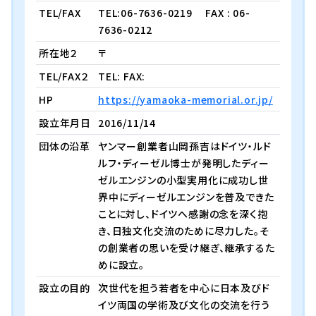
TEL/FAX
TEL:06-7636-0219
FAX : 06-
7636-0212
所在地２
〒
TEL/FAX２
TEL: FAX:
HP
https://yamaoka-memorial.or.jp/
設立年月日
2016/11/14
団体の沿革
ヤンマー創業者山岡孫吉はドイツ・ルド
ルフ・ディーゼル博士が発明したディー
ゼルエンジンの小型実用化に成功し世
界中にディーゼルエンジンを普及できた
ことに対し、ドイツへ感謝の念を深く抱
き、日独文化交流のために尽力した。そ
の創業者の思いを受け継ぎ、継承するた
めに設立。
設立の目的
次世代を担う若者を中心に日本及びド
イツ両国の学術及び文化の交流を行う