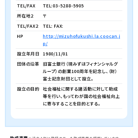
TEL/FAX
TEL:03-5288-5905
所在地２
〒
TEL/FAX２
TEL: FAX:
HP
http://mizuhofukushi.la.coocan.j
p/
設立年月日
1980/11/01
団体の沿革
旧富士銀行（現みずほフィナンシャルグ
ループ）の創業100周年を記念し、（財）
富士記念財団として設立。
設立の目的
社会福祉に関する諸活動に対して助成
等を行い、もってわが国の社会福祉向上
に寄与することを目的とする。