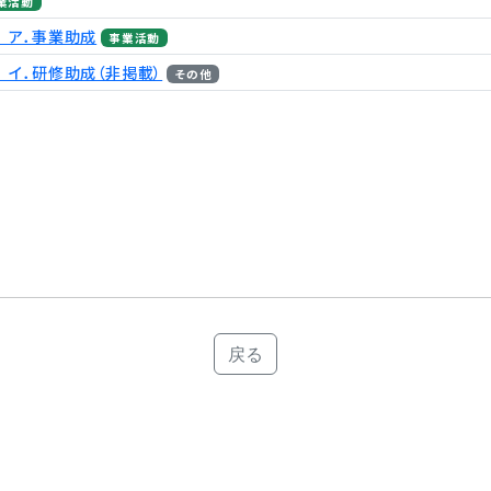
業活動
 ア．事業助成
事業活動
 イ．研修助成（非掲載）
その他
戻る