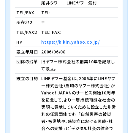
尾井タワー LINEヤフー気付
TEL/FAX
TEL:
所在地２
〒
TEL/FAX２
TEL: FAX:
HP
https://kikin.yahoo.co.jp/
設立年月日
2006/06/08
団体の沿革
旧ヤフー株式会社の創業10年を記念し
て設立。
設立の目的
LINEヤフー基金は、2006年にLINEヤフ
ー株式会社（当時のヤフー株式会社）が
Yahoo! JAPANのサービス開始10周年
を記念して、より一層持続可能な社会の
実現に貢献していくために設立した非営
利の任意団体です。 「自然災害の被災
者・被災地や、感染症における医療・社
会への支援」と「デジタル社会の健全で