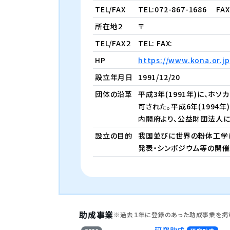
TEL/FAX
TEL:072-867-1686
FAX 
所在地２
〒
TEL/FAX２
TEL: FAX:
HP
https://www.kona.or.jp
設立年月日
1991/12/20
団体の沿革
平成3年(1991年)に、
可された。平成6年(1994
内閣府より、公益財団法人に
設立の目的
我国並びに世界の粉体工学
発表・シンポジウム等の開催
助成事業
※過去１年に登録のあった助成事業を掲
研究助成