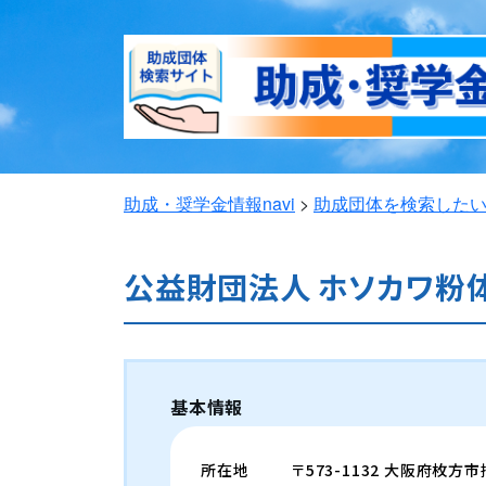
助成・奨学金情報navi
>
助成団体を検索した
公益財団法人 ホソカワ粉
基本情報
所在地
〒573-1132 大阪府枚方