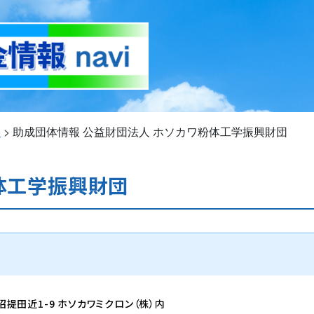
い
>
助成団体情報
公益財団法人 ホソカワ粉体工学振興財団
体工学振興財団
市招提田近1-9 ホソカワミクロン（株）内