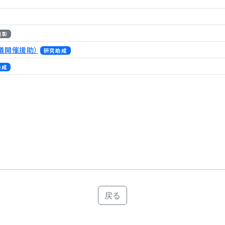
表彰
議開催援助）
研究助成
助成
戻る