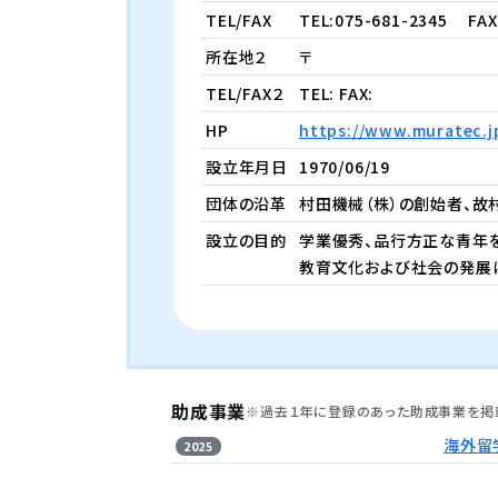
TEL/FAX
TEL:075-681-2345
FAX 
所在地２
〒
TEL/FAX２
TEL: FAX:
HP
https://www.muratec.j
設立年月日
1970/06/19
団体の沿革
村田機械（株）の創始者、故
設立の目的
学業優秀、品行方正な青年
教育文化および社会の発展
助成事業
※過去１年に登録のあった助成事業を掲
海外留
2025