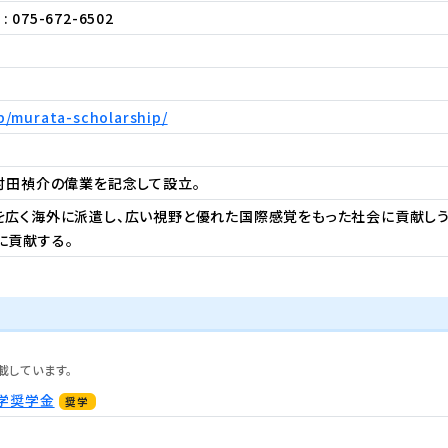
: 075-672-6502
p/murata-scholarship/
村田禎介の偉業を記念して設立。
を広く海外に派遣し、広い視野と優れた国際感覚をもった社会に貢献しう
に貢献する。
載しています。
学奨学金
奨学