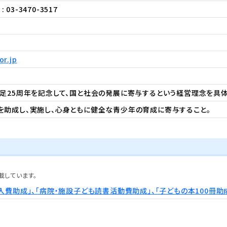
: 03-3470-3517
or.jp
足25周年を記念して、国と社会の発展に寄与するという経営理念を具
を助成し、実施し、心身ともに健全な青少年の育成に寄与すること。
載しています。
入費助成」、「病院・施設子ども読書活動費助成」、「子どもの本100冊