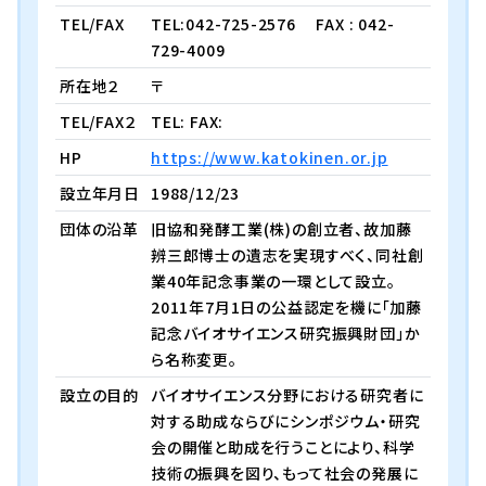
TEL/FAX
TEL:042-725-2576
FAX : 042-
729-4009
所在地２
〒
TEL/FAX２
TEL: FAX:
HP
https://www.katokinen.or.jp
設立年月日
1988/12/23
団体の沿革
旧協和発酵工業(株)の創立者、故加藤
辨三郎博士の遺志を実現すべく、同社創
業40年記念事業の一環として設立。
2011年7月1日の公益認定を機に「加藤
記念バイオサイエンス研究振興財団」か
ら名称変更。
設立の目的
バイオサイエンス分野における研究者に
対する助成ならびにシンポジウム・研究
会の開催と助成を行うことにより、科学
技術の振興を図り、もって社会の発展に