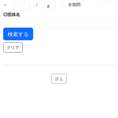
～
/
全期間
◎団体名
検索する
クリア
戻る