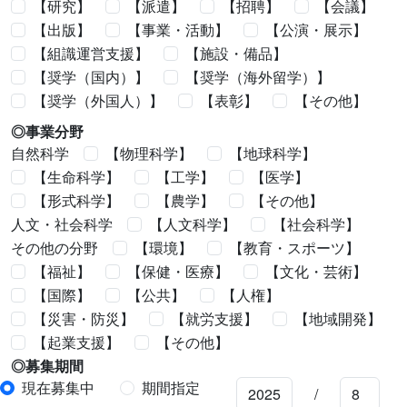
【研究】
【派遣】
【招聘】
【会議】
【出版】
【事業・活動】
【公演・展示】
【組識運営支援】
【施設・備品】
【奨学（国内）】
【奨学（海外留学）】
【奨学（外国人）】
【表彰】
【その他】
◎事業分野
自然科学
【物理科学】
【地球科学】
【生命科学】
【工学】
【医学】
【形式科学】
【農学】
【その他】
人文・社会科学
【人文科学】
【社会科学】
その他の分野
【環境】
【教育・スポーツ】
【福祉】
【保健・医療】
【文化・芸術】
【国際】
【公共】
【人権】
【災害・防災】
【就労支援】
【地域開発】
【起業支援】
【その他】
◎募集期間
現在募集中
期間指定
/